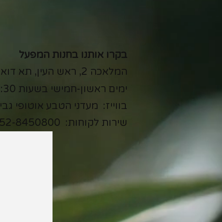
בקרו אותנו בחנות המפעל
המלאכה 2, ראש העין, תא דואר 11580
ימים ראשון-חמישי בשעות 7:15-15:30
בווייז: מעדני הטבע אוטופי גבי
שירות לקוחות:
52-8450800