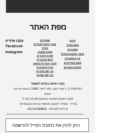
מפת האתר
עקבו אחרינו
חנות
משלוחים
מארזי מתנה לעובדים
גיפט קארד
Facebook
אודות
מתכונים
Instagram
שאלות נפוצות
איפה למצוא אותנו?
תכנית החברים
מן התקשורת
תוקף המוצרים
אתם ממליצים
תקנון והצהרת נגישות
קטלוג מוצרים
מדיניות פרטיות
צור קשר פרטיים
צור קשר עסקים
בקרו אותנו בחנות המפעל
המלאכה 2, ראש העין, תא דואר 11580
(כניסה מרחוב
העמל)
ימים ראשון-חמישי בשעות 7:15-15:30
בווייז: מעדני הטבע אוטופי גבינות טבעוניות
שירות לקוחות:
052-8450800