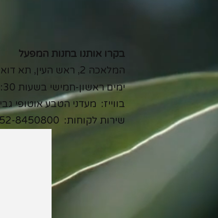
בקרו אותנו בחנות המפעל
המלאכה 2, ראש העין, תא דואר 11580
ימים ראשון-חמישי בשעות 7:15-15:30
בווייז: מעדני הטבע אוטופי גבי
שירות לקוחות:
52-8450800