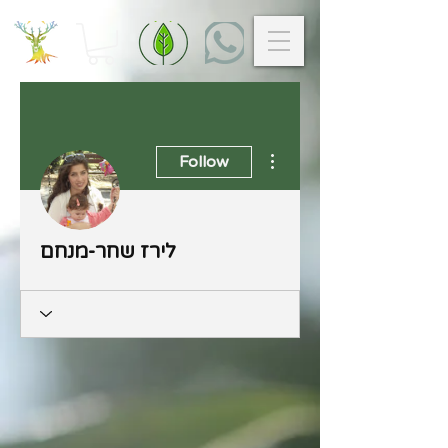
More actions
Follow
לירז שחר-מנחם