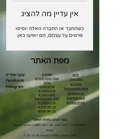
אין עדיין מה להציג
כשהחבר או החברה האלה יוסיפו
פרטים על עצמם, הם יופיעו כאן.
מפת האתר
עקבו אחרינו
חנות
משלוחים
מארזי מתנה לעובדים
גיפט קארד
Facebook
אודות
מתכונים
Instagram
שאלות נפוצות
איפה למצוא אותנו?
תכנית החברים
מן התקשורת
תוקף המוצרים
אתם ממליצים
תקנון והצהרת נגישות
קטלוג מוצרים
מדיניות פרטיות
צור קשר פרטיים
צור קשר עסקים
בקרו אותנו בחנות המפעל
המלאכה 2, ראש העין, תא דואר 11580
(כניסה מרחוב
העמל)
ימים ראשון-חמישי בשעות 7:15-15:30