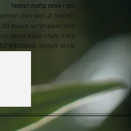
בקרו אותנו בחנות המפעל
המלאכה 2, ראש העין, תא דואר 11580
ימים ראשון-חמישי בשעות 7:15-15:30
בווייז: מעדני הטבע אוטופי גבי
שירות לקוחות:
52-8450800