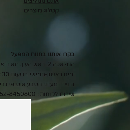
אתם ממליצים
קטלוג מוצרים
בקרו אותנו בחנות המפעל
המלאכה 2, ראש העין, תא דואר 11580
ימים ראשון-חמישי בשעות 7:15-15:30
בווייז: מעדני הטבע אוטופי גבי
שירות לקוחות:
52-8450800