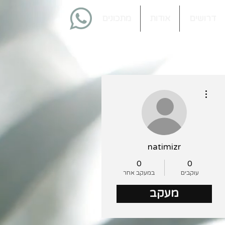
דרושים
אודות
מתכונים
More actions
natimizr
0
0
עוקבים
במעקב אחר
מעקב