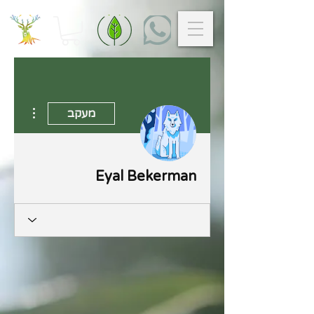
 actions
מעקב
Eyal Bekerman