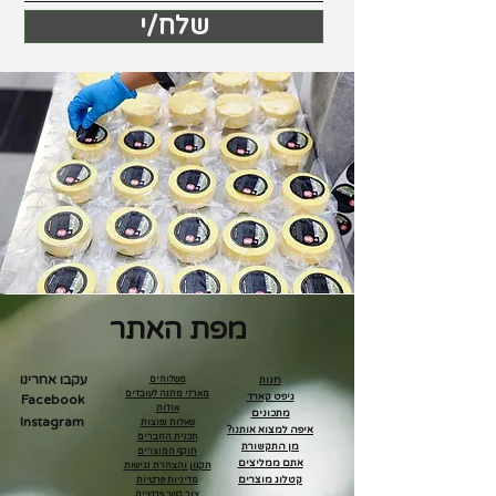
שלח/י
מפת האתר
עקבו אחרינו
חנות
משלוחים
מארזי מתנה לעובדים
גיפט קארד
Facebook
אודות
מתכונים
Instagram
שאלות נפוצות
איפה למצוא אותנו?
תכנית החברים
מן התקשורת
תוקף המוצרים
אתם ממליצים
תקנון והצהרת נגישות
קטלוג מוצרים
מדיניות פרטיות
צור קשר פרטיים