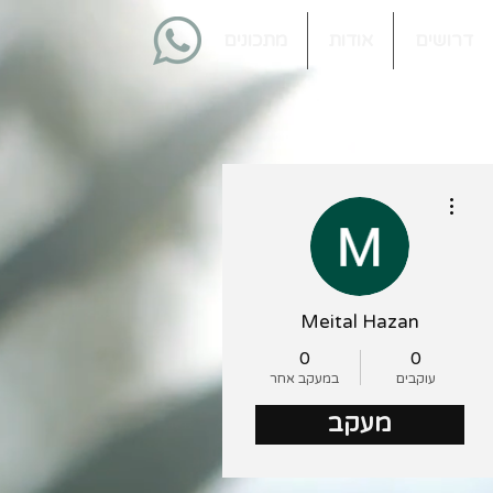
דרושים
אודות
מתכונים
More actions
Meital Hazan
0
0
עוקבים
במעקב אחר
מעקב