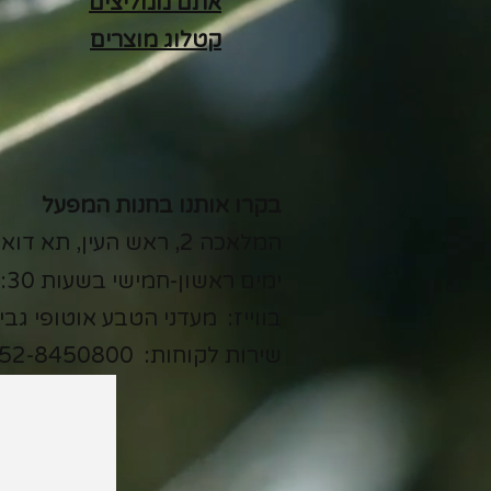
אתם ממליצים
קטלוג מוצרים
בקרו אותנו בחנות המפעל
המלאכה 2, ראש העין, תא דואר 11580
ימים ראשון-חמישי בשעות 7:15-15:30
בווייז: מעדני הטבע אוטופי גבי
שירות לקוחות:
52-8450800