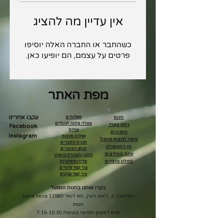
אין עדיין מה להציג
כשהחבר או החברה האלה יוסיפו
פרטים על עצמם, הם יופיעו כאן.
מפת האתר
עקבו אחרינו
חנות
משלוחים
מארזי מתנה לעובדים
גיפט קארד
Facebook
אודות
מתכונים
Instagram
שאלות נפוצות
איפה למצוא אותנו?
תכנית החברים
מן התקשורת
תוקף המוצרים
אתם ממליצים
תקנון והצהרת נגישות
קטלוג מוצרים
מדיניות פרטיות
צור קשר פרטיים
צור קשר עסקים
בקרו אותנו בחנות המפעל
המלאכה 2, ראש העין, תא דואר 11580
(כניסה מרחוב
העמל)
ימים ראשון-חמישי בשעות 7:15-15:30