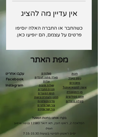
אין עדיין מה להציג
כשהחבר או החברה האלה יוסיפו
פרטים על עצמם, הם יופיעו כאן.
מפת האתר
עקבו אחרינו
חנות
משלוחים
מארזי מתנה לעובדים
גיפט קארד
Facebook
אודות
מתכונים
Instagram
שאלות נפוצות
איפה למצוא אותנו?
תכנית החברים
מן התקשורת
תוקף המוצרים
אתם ממליצים
תקנון והצהרת נגישות
קטלוג מוצרים
מדיניות פרטיות
צור קשר פרטיים
צור קשר עסקים
בקרו אותנו בחנות המפעל
המלאכה 2, ראש העין, תא דואר 11580
(כניסה מרחוב
העמל)
ימים ראשון-חמישי בשעות 7:15-15:30