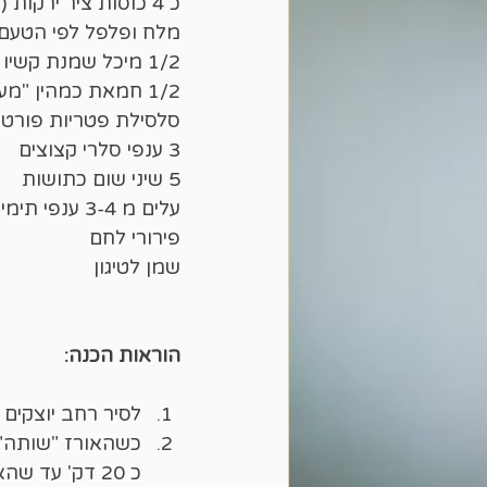
כ 4 כוסות ציר ירקות (גם מים רותחים יעשו את העבודה)
מלח ופלפל לפי הטעם
1/2 מיכל שמנת קשיו ארטישוק א-לה רומנה "מעדני הטבע"
1/2 חמאת כמהין "מעדני הטבע"
סלסילת פטריות פורטב
3 ענפי סלרי קצוצים 
5 שיני שום כתושות
עלים מ 3-4 ענפי תימין ללא הגבעול
פירורי לחם
שמן לטיגון
הוראות הכנה:
לסיר רחב יוצקים את האורז ו כ -2 כוסות מציר ה
כשהאורז "שותה" 
כ 20 דק' עד שהאורז מוכן.