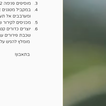
מוסיפים פנימה 1/2 מיכל שמנת קשיו ארטישוק ומערבבים.
ומערבבים אל תער
מכניסים לקירור של כ שעתיי
יוצרים כדורים קט
שכבת פירורים עב
	מומלץ להגיש על רוטב עגבניות בסיסי ופשוט של עגבניות, שום ואורגנו
	בתאבון!