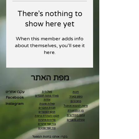
There’s nothing to
show here yet
When this member adds info
about themselves, you’ll see it
here.
מפת האתר
עקבו אחרינו
חנות
משלוחים
מארזי מתנה לעובדים
גיפט קארד
Facebook
אודות
מתכונים
Instagram
שאלות נפוצות
איפה למצוא אותנו?
תכנית החברים
מן התקשורת
תוקף המוצרים
אתם ממליצים
תקנון והצהרת נגישות
קטלוג מוצרים
מדיניות פרטיות
צור קשר פרטיים
צור קשר עסקים
בקרו אותנו בחנות המפעל