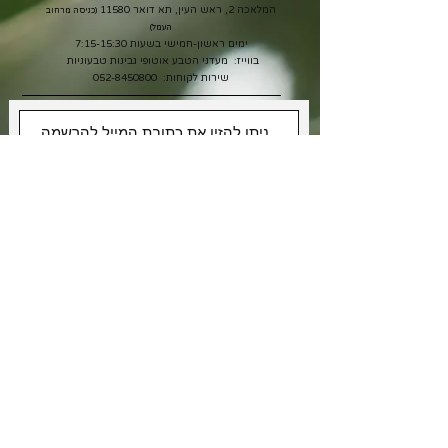
המלאכה 2, ראש העין, תא דואר 11580
(כניסה מרחוב
העמל)
ימים ראשון-חמישי בשעות 7:15-15:30
בווייז: מעדני הטבע אוטופי גבינות טבעוניות
שירות לקוחות:
052-8450800
אני רוצה לקבל מבצעים
אני מאשר/ת את תנאי
מדיניות
הפרטיות