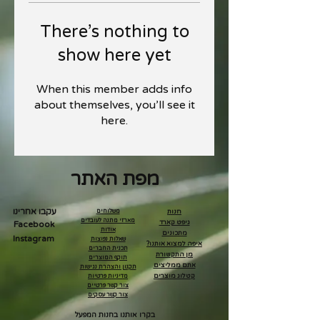
There’s nothing to
show here yet
When this member adds info
about themselves, you’ll see it
here.
מפת האתר
עקבו אחרינו
חנות
משלוחים
מארזי מתנה לעובדים
גיפט קארד
Facebook
אודות
מתכונים
Instagram
שאלות נפוצות
איפה למצוא אותנו?
תכנית החברים
מן התקשורת
תוקף המוצרים
אתם ממליצים
תקנון והצהרת נגישות
קטלוג מוצרים
מדיניות פרטיות
צור קשר פרטיים
צור קשר עסקים
בקרו אותנו בחנות המפעל