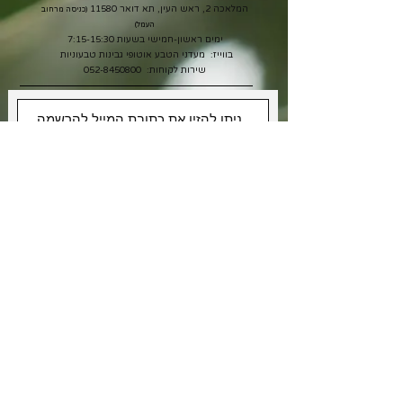
המלאכה 2, ראש העין, תא דואר 11580
(כניסה מרחוב
העמל)
ימים ראשון-חמישי בשעות 7:15-15:30
בווייז: מעדני הטבע אוטופי גבינות טבעוניות
שירות לקוחות:
052-8450800
אני רוצה לקבל מבצעים
אני מאשר/ת את תנאי
מדיניות
הפרטיות