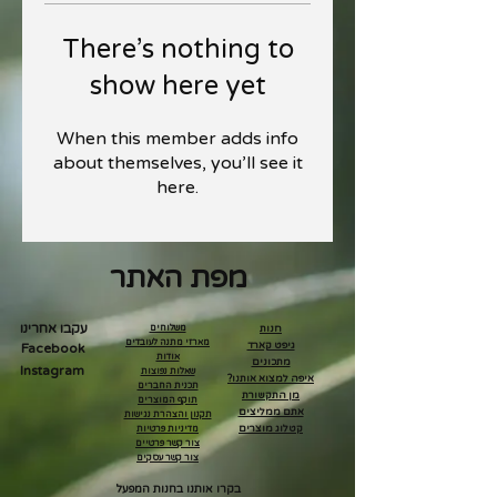
There’s nothing to
show here yet
When this member adds info
about themselves, you’ll see it
here.
מפת האתר
עקבו אחרינו
חנות
משלוחים
מארזי מתנה לעובדים
גיפט קארד
Facebook
אודות
מתכונים
Instagram
שאלות נפוצות
איפה למצוא אותנו?
תכנית החברים
מן התקשורת
תוקף המוצרים
אתם ממליצים
תקנון והצהרת נגישות
קטלוג מוצרים
מדיניות פרטיות
צור קשר פרטיים
צור קשר עסקים
בקרו אותנו בחנות המפעל