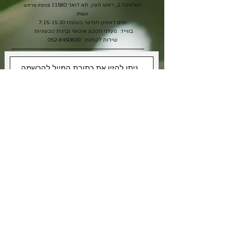
המלאכה 2, ראש העין, תא דואר 11580
(כניסה מרחוב
העמל)
ימים ראשון-חמישי בשעות 7:15-15:30
בווייז: מעדני הטבע אוטופי גבינות טבעוניות
שירות לקוחות:
052-8450800
אני רוצה לקבל מבצעים
אני מאשר/ת את תנאי
מדיניות
הפרטיות