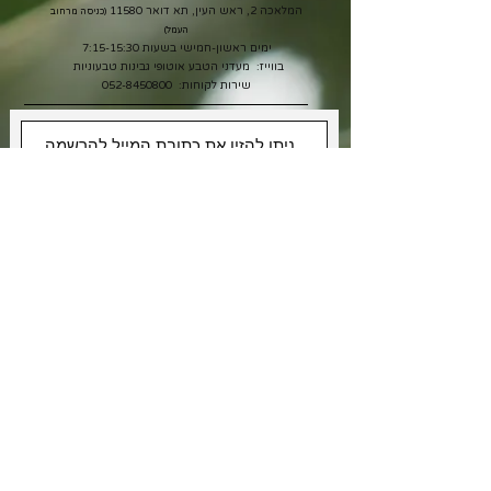
המלאכה 2, ראש העין, תא דואר 11580
(כניסה מרחוב
העמל)
ימים ראשון-חמישי בשעות 7:15-15:30
בווייז: מעדני הטבע אוטופי גבינות טבעוניות
שירות לקוחות:
052-8450800
אני רוצה לקבל מבצעים
אני מאשר/ת את תנאי
מדיניות
הפרטיות