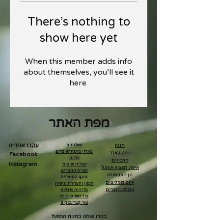
There’s nothing to
show here yet
When this member adds info
about themselves, you’ll see it
here.
מפת האתר
עקבו אחרינו
חנות
משלוחים
מארזי מתנה לעובדים
גיפט קארד
Facebook
אודות
מתכונים
Instagram
שאלות נפוצות
איפה למצוא אותנו?
תכנית החברים
מן התקשורת
תוקף המוצרים
אתם ממליצים
תקנון והצהרת נגישות
קטלוג מוצרים
מדיניות פרטיות
צור קשר פרטיים
צור קשר עסקים
בקרו אותנו בחנות המפעל