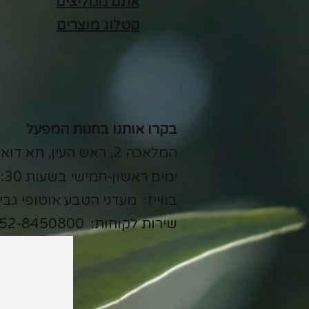
אתם ממליצים
קטלוג מוצרים
בקרו אותנו בחנות המפעל
המלאכה 2, ראש העין, תא דואר 11580
ימים ראשון-חמישי בשעות 7:15-15:30
בווייז: מעדני הטבע אוטופי גבי
שירות לקוחות:
52-8450800