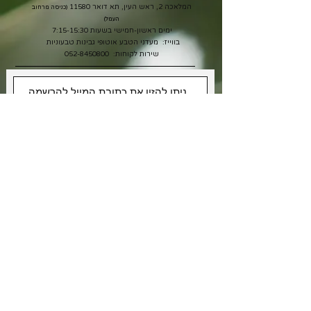
המלאכה 2, ראש העין, תא דואר 11580
(כניסה מרחוב
העמל)
ימים ראשון-חמישי בשעות 7:15-15:30
בווייז: מעדני הטבע אוטופי גבינות טבעוניות
שירות לקוחות:
052-8450800
אני רוצה לקבל מבצעים
אני מאשר/ת את תנאי
מדיניות
הפרטיות