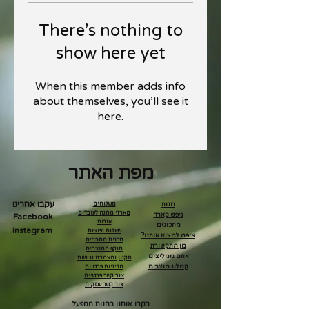
There’s nothing to
show here yet
When this member adds info
about themselves, you’ll see it
here.
מפת האתר
עקבו אחרינו
חנות
משלוחים
מארזי מתנה לעובדים
גיפט קארד
Facebook
אודות
מתכונים
Instagram
שאלות נפוצות
איפה למצוא אותנו?
תכנית החברים
מן התקשורת
תוקף המוצרים
אתם ממליצים
תקנון והצהרת נגישות
קטלוג מוצרים
מדיניות פרטיות
צור קשר פרטיים
צור קשר עסקים
בקרו אותנו בחנות המפעל