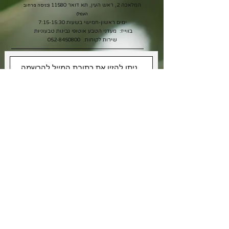
המלאכה 2, ראש העין, תא דואר 11580
(כניסה מרחוב
העמל)
ימים ראשון-חמישי בשעות 7:15-15:30
בווייז: מעדני הטבע אוטופי גבינות טבעוניות
שירות לקוחות:
052-8450800
אני רוצה לקבל מבצעים
אני מאשר/ת את תנאי
מדיניות
הפרטיות