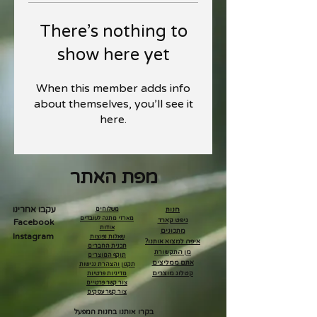
There’s nothing to
show here yet
When this member adds info
about themselves, you’ll see it
here.
מפת האתר
עקבו אחרינו
חנות
משלוחים
מארזי מתנה לעובדים
גיפט קארד
Facebook
אודות
מתכונים
Instagram
שאלות נפוצות
איפה למצוא אותנו?
תכנית החברים
מן התקשורת
תוקף המוצרים
אתם ממליצים
תקנון והצהרת נגישות
קטלוג מוצרים
מדיניות פרטיות
צור קשר פרטיים
צור קשר עסקים
בקרו אותנו בחנות המפעל